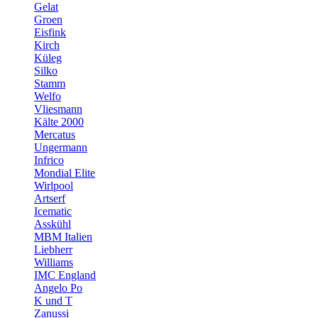
Gelat
Groen
Eisfink
Kirch
Küleg
Silko
Stamm
Welfo
Vliesmann
Kälte 2000
Mercatus
Ungermann
Infrico
Mondial Elite
Wirlpool
Artserf
Icematic
Asskühl
MBM Italien
Liebherr
Williams
IMC England
Angelo Po
K und T
Zanussi