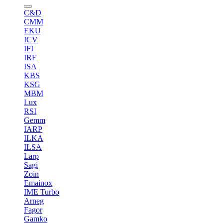
C&D
CMM
EKU
ICV
IFI
IRF
ISA
KBS
KSG
MBM
Lux
RSI
Gemm
IARP
ILKA
ILSA
Larp
Sagi
Zoin
Emainox
IME Turbo
Arneg
Fagor
Gamko