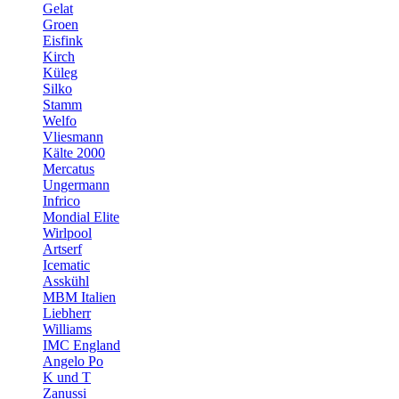
Gelat
Groen
Eisfink
Kirch
Küleg
Silko
Stamm
Welfo
Vliesmann
Kälte 2000
Mercatus
Ungermann
Infrico
Mondial Elite
Wirlpool
Artserf
Icematic
Asskühl
MBM Italien
Liebherr
Williams
IMC England
Angelo Po
K und T
Zanussi