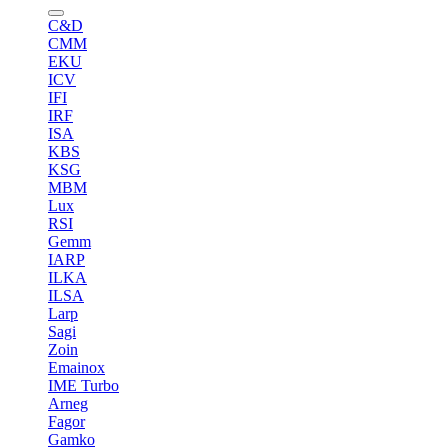
C&D
CMM
EKU
ICV
IFI
IRF
ISA
KBS
KSG
MBM
Lux
RSI
Gemm
IARP
ILKA
ILSA
Larp
Sagi
Zoin
Emainox
IME Turbo
Arneg
Fagor
Gamko