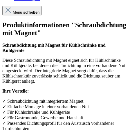
Menü schließen
Produktinformationen "Schraubdichtung
mit Magnet"
Schraubdichtung mit Magnet für Kühlschränke und
Kühlgeräte
Diese Schraubdichtung mit Magnet eignet sich für Kühlschränke
und Kühlgeräte, bei denen die Türdichtung in eine vorhandene Nut
eingesteckt wird. Der integrierte Magnet sorgt dafür, dass die
Kühlschranktür zuverlässig schließt und die Dichtung sauber am
Kühlgerät anliegt.
Ihre Vorteile:
✓
Schraubdichtung mit integriertem Magnet
✓
Einfache Montage in einer vorhandenen Nut
✓
F
ü
r K
ü
hlschr
ä
nke und K
ü
hlger
ä
te
✓
F
ü
r Gastronomie, Gewerbe und Haushalt
✓
Passendes Dichtungsprofil f
ü
r den Austausch vorhandener
T
ü
rdichtungen