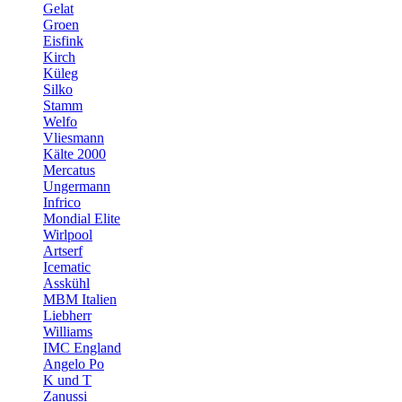
Gelat
Groen
Eisfink
Kirch
Küleg
Silko
Stamm
Welfo
Vliesmann
Kälte 2000
Mercatus
Ungermann
Infrico
Mondial Elite
Wirlpool
Artserf
Icematic
Asskühl
MBM Italien
Liebherr
Williams
IMC England
Angelo Po
K und T
Zanussi