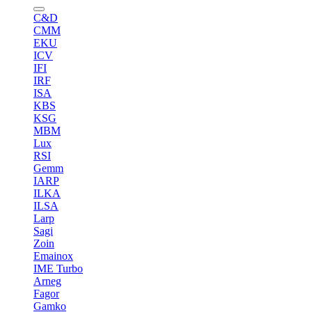
C&D
CMM
EKU
ICV
IFI
IRF
ISA
KBS
KSG
MBM
Lux
RSI
Gemm
IARP
ILKA
ILSA
Larp
Sagi
Zoin
Emainox
IME Turbo
Arneg
Fagor
Gamko