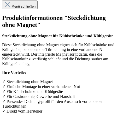
Menü schließen
Produktinformationen "Steckdichtung
ohne Magnet"
Steckdichtung ohne Magnet für Kühlschränke und Kühlgeräte
Diese Steckdichtung ohne Magnet eignet sich für Kühlschränke und
Kühlgeräte, bei denen die Türdichtung in eine vorhandene Nut
eingesteckt wird. Der integrierte Magnet sorgt dafür, dass die
Kühlschranktür zuverlässig schließt und die Dichtung sauber am
Kühlgerät anliegt.
Ihre Vorteile:
✓
Steckdichtung ohne Magnet
✓
Einfache Montage in einer vorhandenen Nut
✓
F
ü
r K
ü
hlschr
ä
nke und K
ü
hlger
ä
te
✓
F
ü
r Gastronomie, Gewerbe und Haushalt
✓
Passendes Dichtungsprofil f
ü
r den Austausch vorhandener
T
ü
rdichtungen
✓
Direkt vom Hersteller