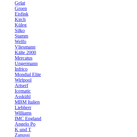
Gelat
Groen
Eisfink
Kirch
Küleg
Silko
Stamm
Welfo
Vliesmann
Kälte 2000
Mercatus
Ungermann
Infrico
Mondial Elite
Wirlpool
Artserf
Icematic
Asskühl
MBM Italien
Liebherr
Williams
IMC England
Angelo Po
K und T
Zanussi