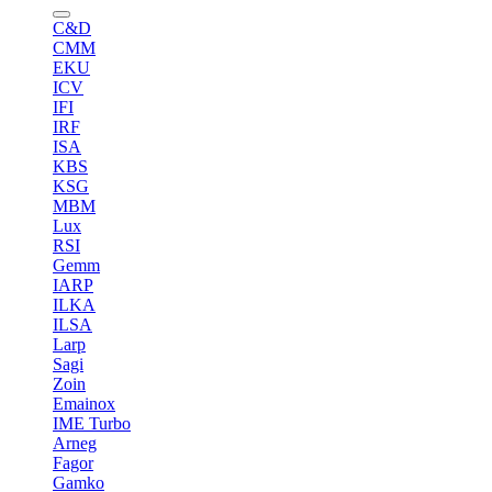
C&D
CMM
EKU
ICV
IFI
IRF
ISA
KBS
KSG
MBM
Lux
RSI
Gemm
IARP
ILKA
ILSA
Larp
Sagi
Zoin
Emainox
IME Turbo
Arneg
Fagor
Gamko