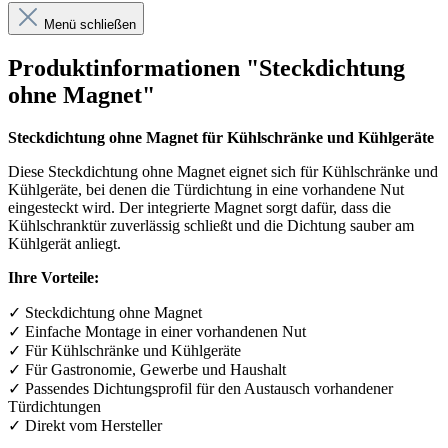
Menü schließen
Produktinformationen "Steckdichtung
ohne Magnet"
Steckdichtung ohne Magnet für Kühlschränke und Kühlgeräte
Diese Steckdichtung ohne Magnet eignet sich für Kühlschränke und
Kühlgeräte, bei denen die Türdichtung in eine vorhandene Nut
eingesteckt wird. Der integrierte Magnet sorgt dafür, dass die
Kühlschranktür zuverlässig schließt und die Dichtung sauber am
Kühlgerät anliegt.
Ihre Vorteile:
✓
Steckdichtung ohne Magnet
✓
Einfache Montage in einer vorhandenen Nut
✓
F
ü
r K
ü
hlschr
ä
nke und K
ü
hlger
ä
te
✓
F
ü
r Gastronomie, Gewerbe und Haushalt
✓
Passendes Dichtungsprofil f
ü
r den Austausch vorhandener
T
ü
rdichtungen
✓
Direkt vom Hersteller