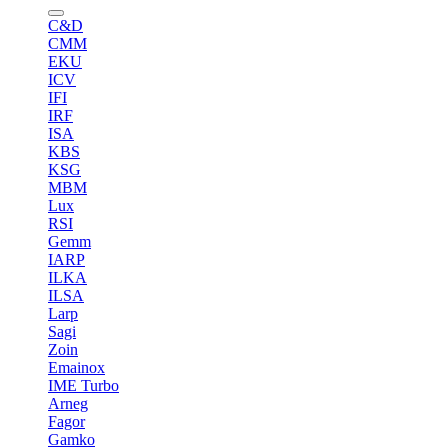
C&D
CMM
EKU
ICV
IFI
IRF
ISA
KBS
KSG
MBM
Lux
RSI
Gemm
IARP
ILKA
ILSA
Larp
Sagi
Zoin
Emainox
IME Turbo
Arneg
Fagor
Gamko