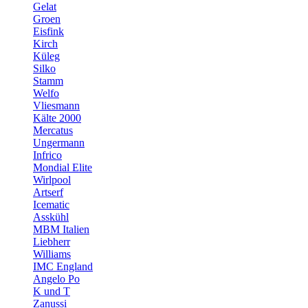
Gelat
Groen
Eisfink
Kirch
Küleg
Silko
Stamm
Welfo
Vliesmann
Kälte 2000
Mercatus
Ungermann
Infrico
Mondial Elite
Wirlpool
Artserf
Icematic
Asskühl
MBM Italien
Liebherr
Williams
IMC England
Angelo Po
K und T
Zanussi