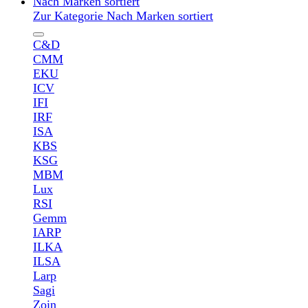
Nach Marken sortiert
Zur Kategorie Nach Marken sortiert
C&D
CMM
EKU
ICV
IFI
IRF
ISA
KBS
KSG
MBM
Lux
RSI
Gemm
IARP
ILKA
ILSA
Larp
Sagi
Zoin