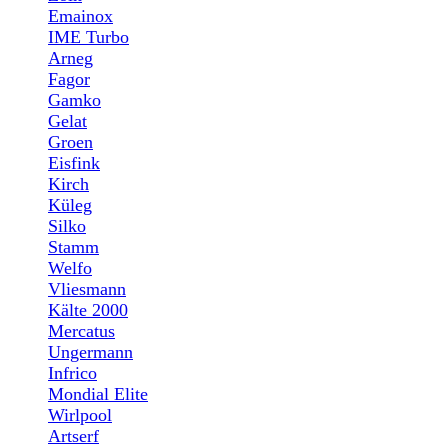
Emainox
IME Turbo
Arneg
Fagor
Gamko
Gelat
Groen
Eisfink
Kirch
Küleg
Silko
Stamm
Welfo
Vliesmann
Kälte 2000
Mercatus
Ungermann
Infrico
Mondial Elite
Wirlpool
Artserf