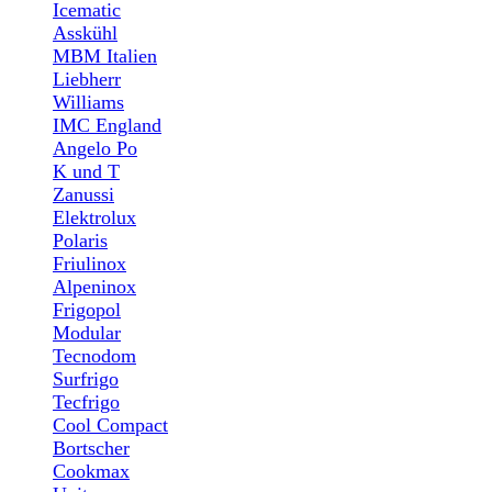
Icematic
Asskühl
MBM Italien
Liebherr
Williams
IMC England
Angelo Po
K und T
Zanussi
Elektrolux
Polaris
Friulinox
Alpeninox
Frigopol
Modular
Tecnodom
Surfrigo
Tecfrigo
Cool Compact
Bortscher
Cookmax