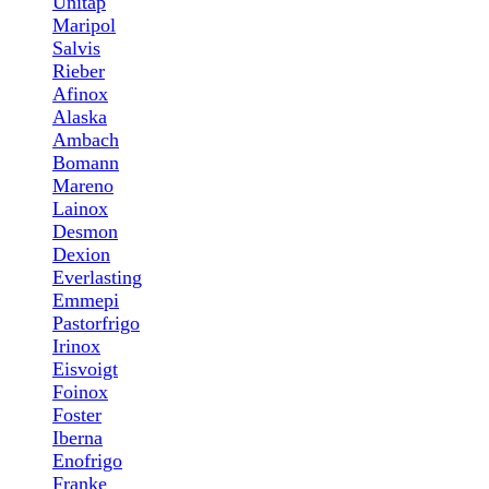
Unitap
Maripol
Salvis
Rieber
Afinox
Alaska
Ambach
Bomann
Mareno
Lainox
Desmon
Dexion
Everlasting
Emmepi
Pastorfrigo
Irinox
Eisvoigt
Foinox
Foster
Iberna
Enofrigo
Franke