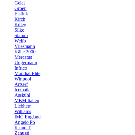
Gelat
Groen
Eisfink
Kirch
Küleg
Silko
Stamm
Welfo
Vliesmann
Kälte 2000
Mercatus
Ungermann
Infrico
Mondial Elite
Wirlpool
Artserf
Icematic
Asskühl
MBM Italien
Liebherr
Williams
IMC England
Angelo Po
K und T
Zanussi