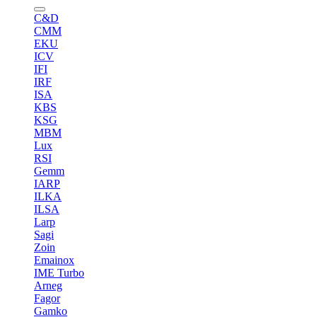
C&D
CMM
EKU
ICV
IFI
IRF
ISA
KBS
KSG
MBM
Lux
RSI
Gemm
IARP
ILKA
ILSA
Larp
Sagi
Zoin
Emainox
IME Turbo
Arneg
Fagor
Gamko