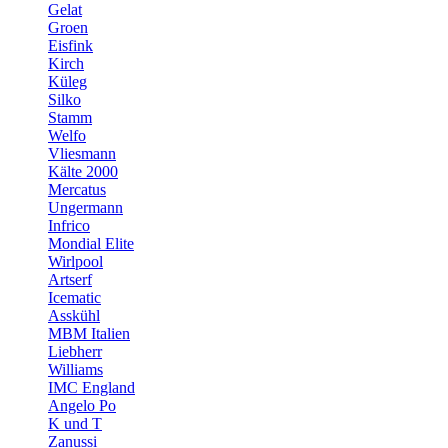
Gelat
Groen
Eisfink
Kirch
Küleg
Silko
Stamm
Welfo
Vliesmann
Kälte 2000
Mercatus
Ungermann
Infrico
Mondial Elite
Wirlpool
Artserf
Icematic
Asskühl
MBM Italien
Liebherr
Williams
IMC England
Angelo Po
K und T
Zanussi