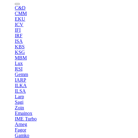
C&D
CMM
EKU
ICV
IFI
IRF
ISA
KBS
KSG
MBM
Lux
RSI
Gemm
IARP
ILKA
ILSA
Larp
Sagi
Zoin
Emainox
IME Turbo
Arneg
Fagor
Gamko