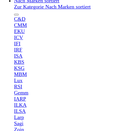
Nach Marken sortiert
Zur Kategorie Nach Marken sortiert
C&D
CMM
EKU
ICV
IFI
IRF
ISA
KBS
KSG
MBM
Lux
RSI
Gemm
IARP
ILKA
ILSA
Larp
Sagi
Zoin