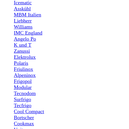
Icematic
Asskühl
MBM Italien
Liebherr
Williams
IMC England
Angelo Po
K und T
Zanussi
Elektrolux
Polaris
Friulinox
Alpeninox
Frigopol
Modular
Tecnodom
Surfrigo
Tecfrigo
Cool Compact
Bortscher
Cookmax