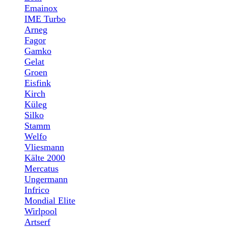
Emainox
IME Turbo
Arneg
Fagor
Gamko
Gelat
Groen
Eisfink
Kirch
Küleg
Silko
Stamm
Welfo
Vliesmann
Kälte 2000
Mercatus
Ungermann
Infrico
Mondial Elite
Wirlpool
Artserf