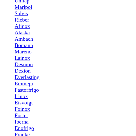
Unitap
Maripol
Salvis
Rieber
Afinox
Alaska
Ambach
Bomann
Mareno
Lainox
Desmon
Dexion
Everlasting
Emmepi
Pastorfrigo
Irinox
Eisvoigt
Foinox
Foster
Iberna
Enofrigo
Franke