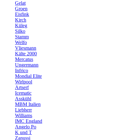
Gelat
Groen
Eisfink
Kirch
Küleg
Silko
Stamm
Welfo
Vliesmann
Kälte 2000
Mercatus
Ungermann
Infrico
Mondial Elite
Wirlpool
Artserf
Icematic
Asskühl
MBM Italien
Liebherr
Williams
IMC England
Angelo Po
K und T
Zanussi