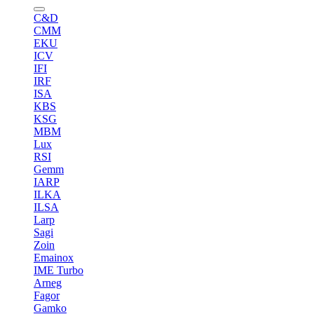
C&D
CMM
EKU
ICV
IFI
IRF
ISA
KBS
KSG
MBM
Lux
RSI
Gemm
IARP
ILKA
ILSA
Larp
Sagi
Zoin
Emainox
IME Turbo
Arneg
Fagor
Gamko