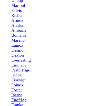
Unitap
Maripol
Salvis
Rieber
Afinox
Alaska
Ambach
Bomann
Mareno
Lainox
Desmon
Dexion
Everlasting
Emmepi
Pastorfrigo
Irinox
Eisvoigt
Foinox
Foster
Iberna
Enofrigo
Franke