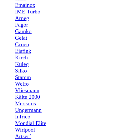
Emainox
IME Turbo
Arneg
Fagor
Gamko
Gelat
Groen
Eisfink
Kirch
Küleg
Silko
Stamm
Welfo
Vliesmann
Kälte 2000
Mercatus
Ungermann
Infrico
Mondial Elite
Wirlpool
Artserf