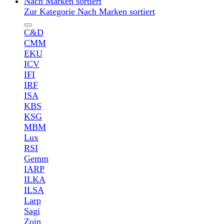
Nach Marken sortiert
Zur Kategorie Nach Marken sortiert
C&D
CMM
EKU
ICV
IFI
IRF
ISA
KBS
KSG
MBM
Lux
RSI
Gemm
IARP
ILKA
ILSA
Larp
Sagi
Zoin