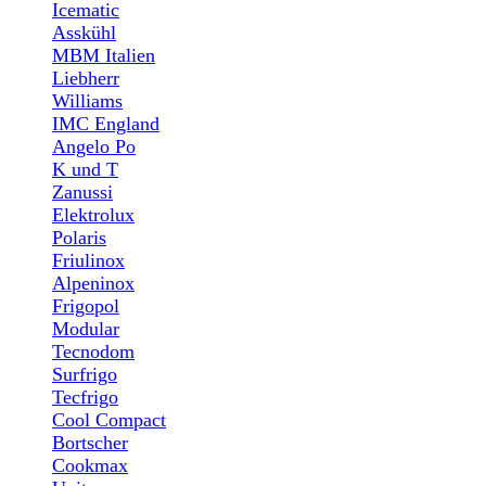
Icematic
Asskühl
MBM Italien
Liebherr
Williams
IMC England
Angelo Po
K und T
Zanussi
Elektrolux
Polaris
Friulinox
Alpeninox
Frigopol
Modular
Tecnodom
Surfrigo
Tecfrigo
Cool Compact
Bortscher
Cookmax