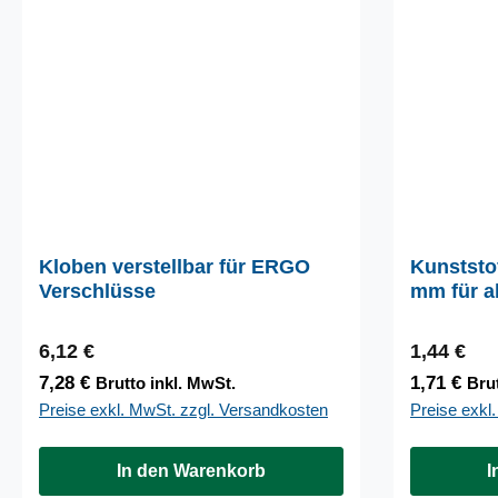
Kloben verstellbar für ERGO
Kunststo
Verschlüsse
mm für a
Regulärer Preis:
Regulärer
6,12 €
1,44 €
7,28 €
1,71 €
Brutto inkl. MwSt.
Brut
Preise exkl. MwSt. zzgl. Versandkosten
Preise exkl
In den Warenkorb
I