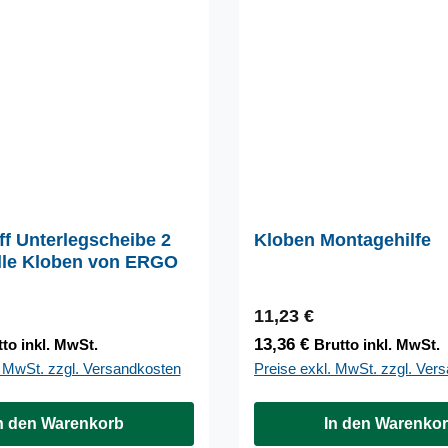
ff Unterlegscheibe 2
Kloben Montagehilfe
lle Kloben von ERGO
 Preis:
Regulärer Preis:
11,23 €
13,36 €
to inkl. MwSt.
Brutto inkl. MwSt.
. MwSt. zzgl. Versandkosten
Preise exkl. MwSt. zzgl. Ver
n den Warenkorb
In den Warenko