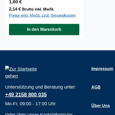
Regulärer Preis:
1,80 €
2,14 €
Brutto inkl. MwSt.
Preise exkl. MwSt. zzgl. Versandkosten
In den Warenkorb
Impressum
Unterstützung und Beratung unter:
AGB
+49 2158 800 035
Mo-Fr, 09:00 - 17:00 Uhr
Über Uns
Oder über unser
Kontaktformular
.