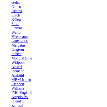
Gelat
Groen
Eisfink
Kirch
Küleg
Silko
Stamm
Welfo
Vliesmann
Kälte 2000
Mercatus
Ungermann
Infrico
Mondial Elite
Wirlpool
Artserf
Icematic
Asskühl
MBM Italien
Liebherr
Williams
IMC England
Angelo Po
K und T
Zanussi