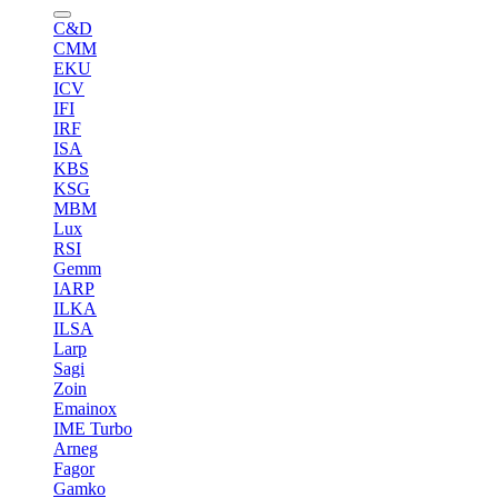
C&D
CMM
EKU
ICV
IFI
IRF
ISA
KBS
KSG
MBM
Lux
RSI
Gemm
IARP
ILKA
ILSA
Larp
Sagi
Zoin
Emainox
IME Turbo
Arneg
Fagor
Gamko