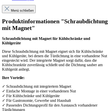
Menü schließen
Produktinformationen "Schraubdichtung
mit Magnet"
Schraubdichtung mit Magnet für Kühlschränke und
Kühlgeräte
Diese Schraubdichtung mit Magnet eignet sich für Kühlschränke
und Kühlgeräte, bei denen die Türdichtung in eine vorhandene Nut
eingesteckt wird. Der integrierte Magnet sorgt dafür, dass die
Kühlschranktür zuverlässig schließt und die Dichtung sauber am
Kühlgerät anliegt.
Ihre Vorteile:
✓
Schraubdichtung mit integriertem Magnet
✓
Einfache Montage in einer vorhandenen Nut
✓
F
ü
r K
ü
hlschr
ä
nke und K
ü
hlger
ä
te
✓
F
ü
r Gastronomie, Gewerbe und Haushalt
✓
Passendes Dichtungsprofil f
ü
r den Austausch vorhandener
T
ü
rdichtungen