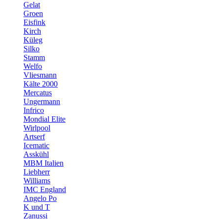
Gelat
Groen
Eisfink
Kirch
Küleg
Silko
Stamm
Welfo
Vliesmann
Kälte 2000
Mercatus
Ungermann
Infrico
Mondial Elite
Wirlpool
Artserf
Icematic
Asskühl
MBM Italien
Liebherr
Williams
IMC England
Angelo Po
K und T
Zanussi