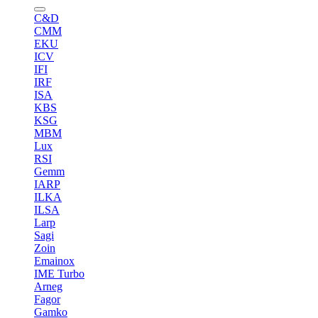
C&D
CMM
EKU
ICV
IFI
IRF
ISA
KBS
KSG
MBM
Lux
RSI
Gemm
IARP
ILKA
ILSA
Larp
Sagi
Zoin
Emainox
IME Turbo
Arneg
Fagor
Gamko