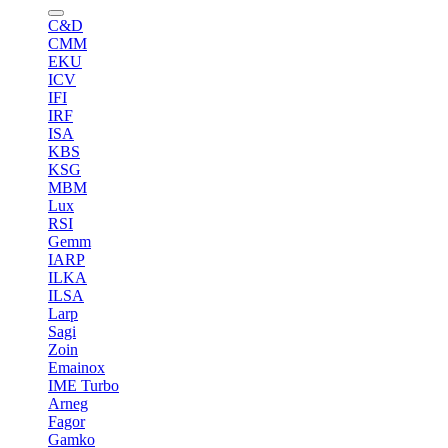
C&D
CMM
EKU
ICV
IFI
IRF
ISA
KBS
KSG
MBM
Lux
RSI
Gemm
IARP
ILKA
ILSA
Larp
Sagi
Zoin
Emainox
IME Turbo
Arneg
Fagor
Gamko