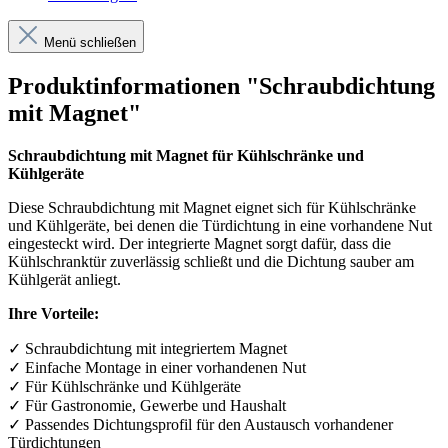
Menü schließen
Produktinformationen "Schraubdichtung
mit Magnet"
Schraubdichtung mit Magnet für Kühlschränke und
Kühlgeräte
Diese Schraubdichtung mit Magnet eignet sich für Kühlschränke
und Kühlgeräte, bei denen die Türdichtung in eine vorhandene Nut
eingesteckt wird. Der integrierte Magnet sorgt dafür, dass die
Kühlschranktür zuverlässig schließt und die Dichtung sauber am
Kühlgerät anliegt.
Ihre Vorteile:
✓
Schraubdichtung mit integriertem Magnet
✓
Einfache Montage in einer vorhandenen Nut
✓
F
ü
r K
ü
hlschr
ä
nke und K
ü
hlger
ä
te
✓
F
ü
r Gastronomie, Gewerbe und Haushalt
✓
Passendes Dichtungsprofil f
ü
r den Austausch vorhandener
T
ü
rdichtungen