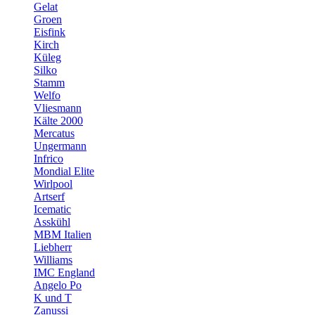
Gelat
Groen
Eisfink
Kirch
Küleg
Silko
Stamm
Welfo
Vliesmann
Kälte 2000
Mercatus
Ungermann
Infrico
Mondial Elite
Wirlpool
Artserf
Icematic
Asskühl
MBM Italien
Liebherr
Williams
IMC England
Angelo Po
K und T
Zanussi