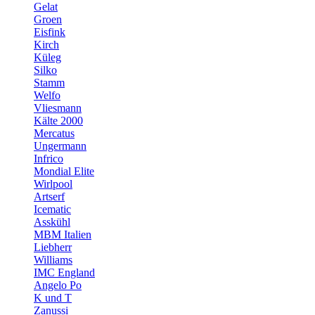
Gelat
Groen
Eisfink
Kirch
Küleg
Silko
Stamm
Welfo
Vliesmann
Kälte 2000
Mercatus
Ungermann
Infrico
Mondial Elite
Wirlpool
Artserf
Icematic
Asskühl
MBM Italien
Liebherr
Williams
IMC England
Angelo Po
K und T
Zanussi