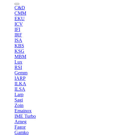
C&D
CMM
EKU
ICV
IFI
IRF
ISA
KBS
KSG
MBM
Lux
RSI
Gemm
IARP
ILKA
ILSA
Larp
Sagi
Zoin
Emainox
IME Turbo
Arneg
Fagor
Gamko