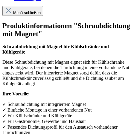
Menü schließen
Produktinformationen "Schraubdichtung
mit Magnet"
Schraubdichtung mit Magnet für Kühlschränke und
Kühlgeräte
Diese Schraubdichtung mit Magnet eignet sich für Kühlschränke
und Kühlgeräte, bei denen die Türdichtung in eine vorhandene Nut
eingesteckt wird. Der integrierte Magnet sorgt dafür, dass die
Kühlschranktür zuverlässig schließt und die Dichtung sauber am
Kühlgerät anliegt.
Ihre Vorteile:
✓
Schraubdichtung mit integriertem Magnet
✓
Einfache Montage in einer vorhandenen Nut
✓
F
ü
r K
ü
hlschr
ä
nke und K
ü
hlger
ä
te
✓
F
ü
r Gastronomie, Gewerbe und Haushalt
✓
Passendes Dichtungsprofil f
ü
r den Austausch vorhandener
T
ü
rdichtungen