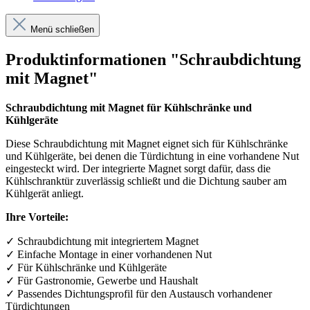
Menü schließen
Produktinformationen "Schraubdichtung
mit Magnet"
Schraubdichtung mit Magnet für Kühlschränke und
Kühlgeräte
Diese Schraubdichtung mit Magnet eignet sich für Kühlschränke
und Kühlgeräte, bei denen die Türdichtung in eine vorhandene Nut
eingesteckt wird. Der integrierte Magnet sorgt dafür, dass die
Kühlschranktür zuverlässig schließt und die Dichtung sauber am
Kühlgerät anliegt.
Ihre Vorteile:
✓
Schraubdichtung mit integriertem Magnet
✓
Einfache Montage in einer vorhandenen Nut
✓
F
ü
r K
ü
hlschr
ä
nke und K
ü
hlger
ä
te
✓
F
ü
r Gastronomie, Gewerbe und Haushalt
✓
Passendes Dichtungsprofil f
ü
r den Austausch vorhandener
T
ü
rdichtungen