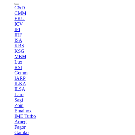
C&D
CMM
EKU
ICV
IFI
IRF
ISA
KBS
KSG
MBM
Lux
RSI
Gemm
IARP
ILKA
ILSA
Larp
Sagi
Zoin
Emainox
IME Turbo
Arneg
Fagor
Gamko