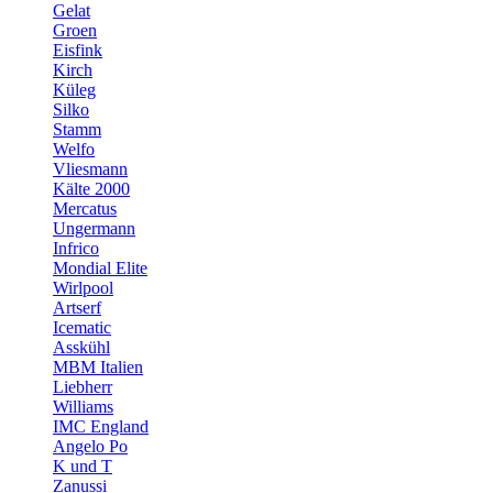
Gelat
Groen
Eisfink
Kirch
Küleg
Silko
Stamm
Welfo
Vliesmann
Kälte 2000
Mercatus
Ungermann
Infrico
Mondial Elite
Wirlpool
Artserf
Icematic
Asskühl
MBM Italien
Liebherr
Williams
IMC England
Angelo Po
K und T
Zanussi