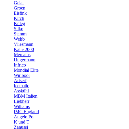
Gelat
Groen
Eisfink
Kirch
Küleg
Silko
Stamm
Welfo
Vliesmann
Kälte 2000
Mercatus
Ungermann
Infrico
Mondial Elite
Wirlpool
Artserf
Icematic
Asskühl
MBM Italien
Liebherr
Williams
IMC England
Angelo Po
K und T
Zanussi