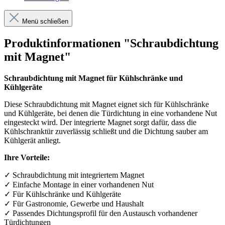
Menü schließen
Produktinformationen "Schraubdichtung
mit Magnet"
Schraubdichtung mit Magnet für Kühlschränke und
Kühlgeräte
Diese Schraubdichtung mit Magnet eignet sich für Kühlschränke
und Kühlgeräte, bei denen die Türdichtung in eine vorhandene Nut
eingesteckt wird. Der integrierte Magnet sorgt dafür, dass die
Kühlschranktür zuverlässig schließt und die Dichtung sauber am
Kühlgerät anliegt.
Ihre Vorteile:
✓
Schraubdichtung mit integriertem Magnet
✓
Einfache Montage in einer vorhandenen Nut
✓
F
ü
r K
ü
hlschr
ä
nke und K
ü
hlger
ä
te
✓
F
ü
r Gastronomie, Gewerbe und Haushalt
✓
Passendes Dichtungsprofil f
ü
r den Austausch vorhandener
T
ü
rdichtungen