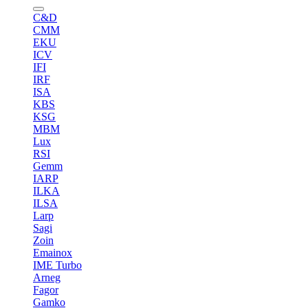
C&D
CMM
EKU
ICV
IFI
IRF
ISA
KBS
KSG
MBM
Lux
RSI
Gemm
IARP
ILKA
ILSA
Larp
Sagi
Zoin
Emainox
IME Turbo
Arneg
Fagor
Gamko