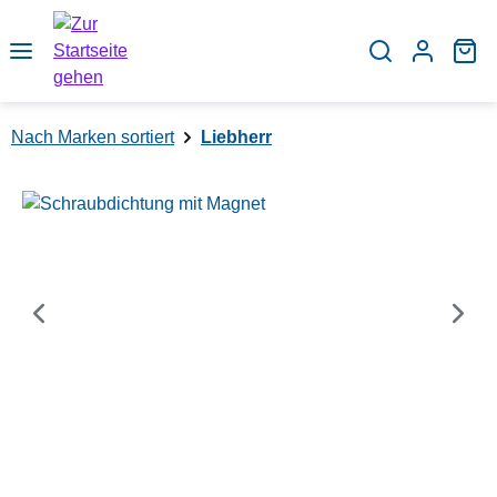
Zum Hauptinhalt springen
Wa
Nach Marken sortiert
Liebherr
Bildergalerie überspringen