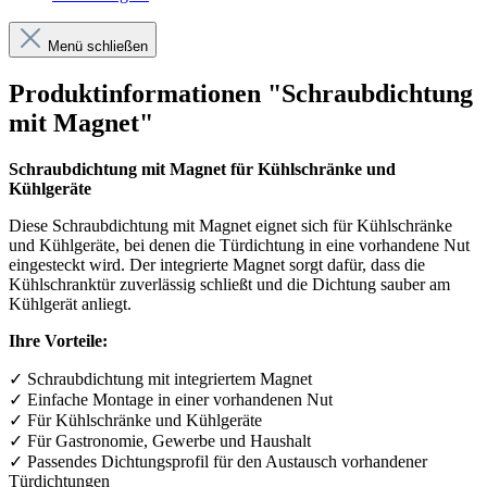
Menü schließen
Produktinformationen "Schraubdichtung
mit Magnet"
Schraubdichtung mit Magnet für Kühlschränke und
Kühlgeräte
Diese Schraubdichtung mit Magnet eignet sich für Kühlschränke
und Kühlgeräte, bei denen die Türdichtung in eine vorhandene Nut
eingesteckt wird. Der integrierte Magnet sorgt dafür, dass die
Kühlschranktür zuverlässig schließt und die Dichtung sauber am
Kühlgerät anliegt.
Ihre Vorteile:
✓
Schraubdichtung mit integriertem Magnet
✓
Einfache Montage in einer vorhandenen Nut
✓
F
ü
r K
ü
hlschr
ä
nke und K
ü
hlger
ä
te
✓
F
ü
r Gastronomie, Gewerbe und Haushalt
✓
Passendes Dichtungsprofil f
ü
r den Austausch vorhandener
T
ü
rdichtungen