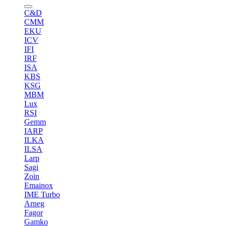
C&D
CMM
EKU
ICV
IFI
IRF
ISA
KBS
KSG
MBM
Lux
RSI
Gemm
IARP
ILKA
ILSA
Larp
Sagi
Zoin
Emainox
IME Turbo
Arneg
Fagor
Gamko