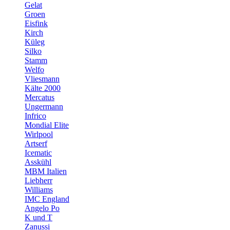
Gelat
Groen
Eisfink
Kirch
Küleg
Silko
Stamm
Welfo
Vliesmann
Kälte 2000
Mercatus
Ungermann
Infrico
Mondial Elite
Wirlpool
Artserf
Icematic
Asskühl
MBM Italien
Liebherr
Williams
IMC England
Angelo Po
K und T
Zanussi