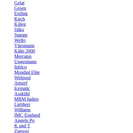
Gelat
Groen
Eisfink
Kirch
Küleg
Silko
Stamm
Welfo
Vliesmann
Kälte 2000
Mercatus
Ungermann
Infrico
Mondial Elite
Wirlpool
Artserf
Icematic
Asskühl
MBM Italien
Liebherr
Williams
IMC England
Angelo Po
K und T
Zanussi