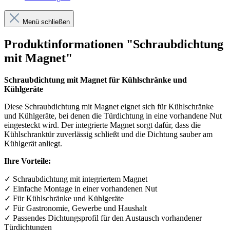
Menü schließen
Produktinformationen "Schraubdichtung
mit Magnet"
Schraubdichtung mit Magnet für Kühlschränke und
Kühlgeräte
Diese Schraubdichtung mit Magnet eignet sich für Kühlschränke
und Kühlgeräte, bei denen die Türdichtung in eine vorhandene Nut
eingesteckt wird. Der integrierte Magnet sorgt dafür, dass die
Kühlschranktür zuverlässig schließt und die Dichtung sauber am
Kühlgerät anliegt.
Ihre Vorteile:
✓
Schraubdichtung mit integriertem Magnet
✓
Einfache Montage in einer vorhandenen Nut
✓
F
ü
r K
ü
hlschr
ä
nke und K
ü
hlger
ä
te
✓
F
ü
r Gastronomie, Gewerbe und Haushalt
✓
Passendes Dichtungsprofil f
ü
r den Austausch vorhandener
T
ü
rdichtungen