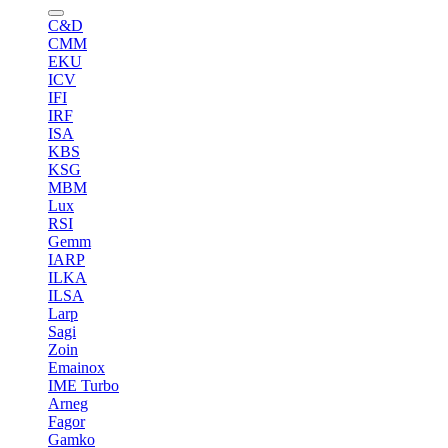
C&D
CMM
EKU
ICV
IFI
IRF
ISA
KBS
KSG
MBM
Lux
RSI
Gemm
IARP
ILKA
ILSA
Larp
Sagi
Zoin
Emainox
IME Turbo
Arneg
Fagor
Gamko