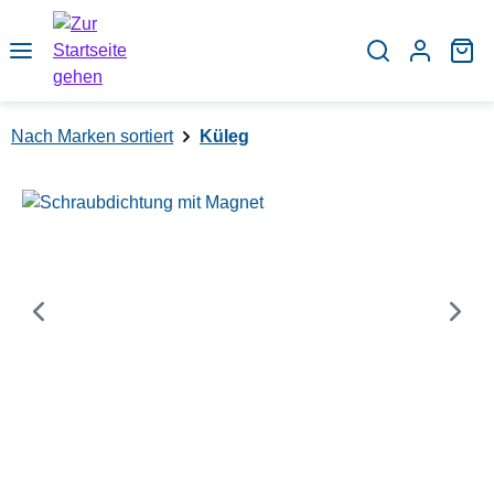
Zum Hauptinhalt springen
Wa
Nach Marken sortiert
Küleg
Bildergalerie überspringen