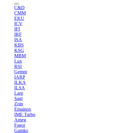
C&D
CMM
EKU
ICV
IFI
IRF
ISA
KBS
KSG
MBM
Lux
RSI
Gemm
IARP
ILKA
ILSA
Larp
Sagi
Zoin
Emainox
IME Turbo
Arneg
Fagor
Gamko