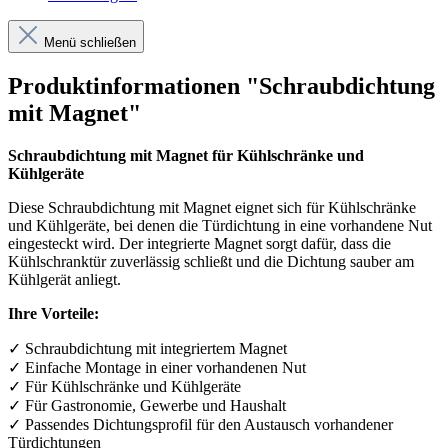
Menü schließen
Produktinformationen "Schraubdichtung
mit Magnet"
Schraubdichtung mit Magnet für Kühlschränke und
Kühlgeräte
Diese Schraubdichtung mit Magnet eignet sich für Kühlschränke
und Kühlgeräte, bei denen die Türdichtung in eine vorhandene Nut
eingesteckt wird. Der integrierte Magnet sorgt dafür, dass die
Kühlschranktür zuverlässig schließt und die Dichtung sauber am
Kühlgerät anliegt.
Ihre Vorteile:
✓
Schraubdichtung mit integriertem Magnet
✓
Einfache Montage in einer vorhandenen Nut
✓
F
ü
r K
ü
hlschr
ä
nke und K
ü
hlger
ä
te
✓
F
ü
r Gastronomie, Gewerbe und Haushalt
✓
Passendes Dichtungsprofil f
ü
r den Austausch vorhandener
T
ü
rdichtungen