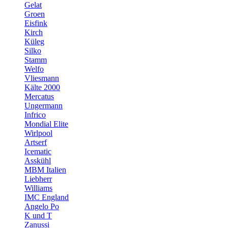
Gelat
Groen
Eisfink
Kirch
Küleg
Silko
Stamm
Welfo
Vliesmann
Kälte 2000
Mercatus
Ungermann
Infrico
Mondial Elite
Wirlpool
Artserf
Icematic
Asskühl
MBM Italien
Liebherr
Williams
IMC England
Angelo Po
K und T
Zanussi