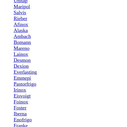
Unitap
Maripol
Salvis
Rieber
Afinox
Alaska
Ambach
Bomann
Mareno
Lainox
Desmon
Dexion
Everlasting
Emmepi
Pastorfrigo
Irinox
Eisvoigt
Foinox
Foster
Iberna
Enofrigo
Franke