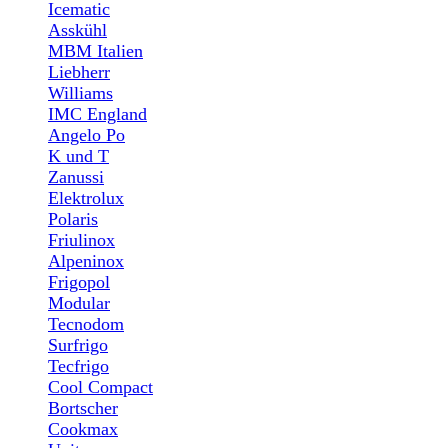
Icematic
Asskühl
MBM Italien
Liebherr
Williams
IMC England
Angelo Po
K und T
Zanussi
Elektrolux
Polaris
Friulinox
Alpeninox
Frigopol
Modular
Tecnodom
Surfrigo
Tecfrigo
Cool Compact
Bortscher
Cookmax