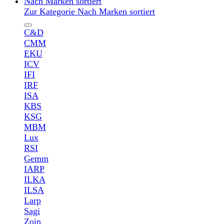
Nach Marken sortiert
Zur Kategorie Nach Marken sortiert
C&D
CMM
EKU
ICV
IFI
IRF
ISA
KBS
KSG
MBM
Lux
RSI
Gemm
IARP
ILKA
ILSA
Larp
Sagi
Zoin