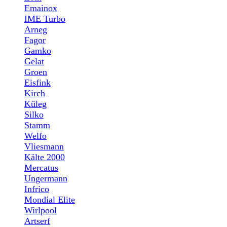
Emainox
IME Turbo
Arneg
Fagor
Gamko
Gelat
Groen
Eisfink
Kirch
Küleg
Silko
Stamm
Welfo
Vliesmann
Kälte 2000
Mercatus
Ungermann
Infrico
Mondial Elite
Wirlpool
Artserf