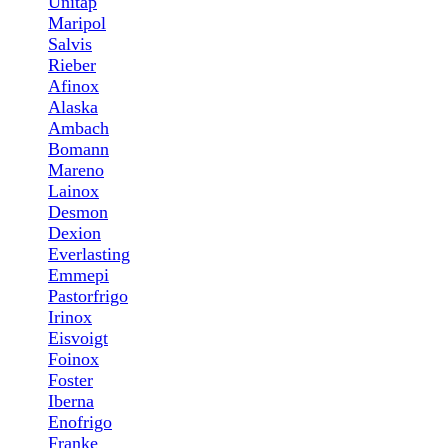
Unitap
Maripol
Salvis
Rieber
Afinox
Alaska
Ambach
Bomann
Mareno
Lainox
Desmon
Dexion
Everlasting
Emmepi
Pastorfrigo
Irinox
Eisvoigt
Foinox
Foster
Iberna
Enofrigo
Franke