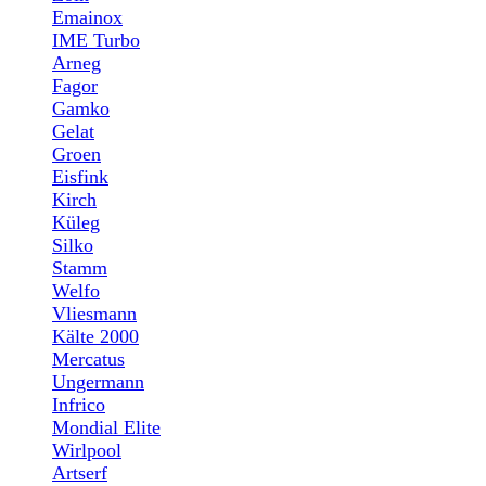
Emainox
IME Turbo
Arneg
Fagor
Gamko
Gelat
Groen
Eisfink
Kirch
Küleg
Silko
Stamm
Welfo
Vliesmann
Kälte 2000
Mercatus
Ungermann
Infrico
Mondial Elite
Wirlpool
Artserf