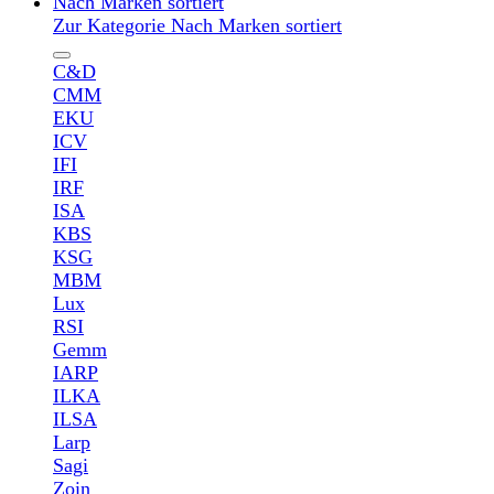
Nach Marken sortiert
Zur Kategorie Nach Marken sortiert
C&D
CMM
EKU
ICV
IFI
IRF
ISA
KBS
KSG
MBM
Lux
RSI
Gemm
IARP
ILKA
ILSA
Larp
Sagi
Zoin