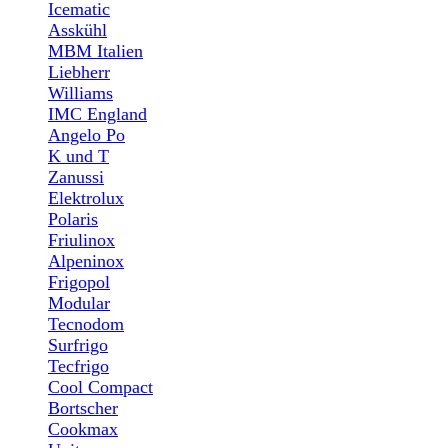
Icematic
Asskühl
MBM Italien
Liebherr
Williams
IMC England
Angelo Po
K und T
Zanussi
Elektrolux
Polaris
Friulinox
Alpeninox
Frigopol
Modular
Tecnodom
Surfrigo
Tecfrigo
Cool Compact
Bortscher
Cookmax