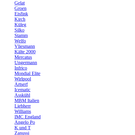
Gelat
Groen
Eisfink
Kirch
Küleg
Silko
Stamm
Welfo
Vliesmann
Kälte 2000
Mercatus
Ungermann
Infrico
Mondial Elite
Wirlpool
Artserf
Icematic
Asskühl
MBM Italien
Liebherr
Williams
IMC England
Angelo Po
K und T
Zanussi