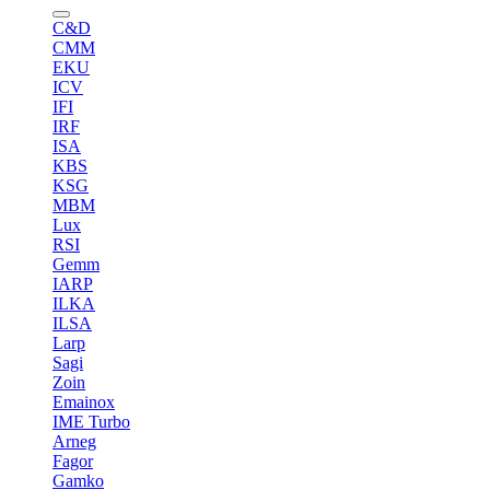
C&D
CMM
EKU
ICV
IFI
IRF
ISA
KBS
KSG
MBM
Lux
RSI
Gemm
IARP
ILKA
ILSA
Larp
Sagi
Zoin
Emainox
IME Turbo
Arneg
Fagor
Gamko