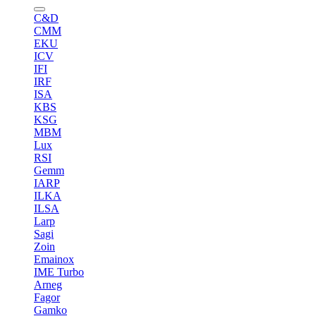
C&D
CMM
EKU
ICV
IFI
IRF
ISA
KBS
KSG
MBM
Lux
RSI
Gemm
IARP
ILKA
ILSA
Larp
Sagi
Zoin
Emainox
IME Turbo
Arneg
Fagor
Gamko