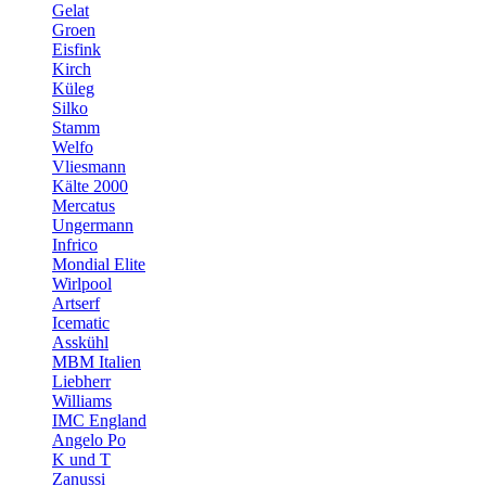
Gelat
Groen
Eisfink
Kirch
Küleg
Silko
Stamm
Welfo
Vliesmann
Kälte 2000
Mercatus
Ungermann
Infrico
Mondial Elite
Wirlpool
Artserf
Icematic
Asskühl
MBM Italien
Liebherr
Williams
IMC England
Angelo Po
K und T
Zanussi