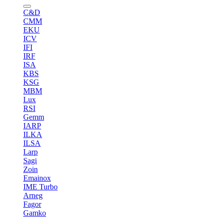
C&D
CMM
EKU
ICV
IFI
IRF
ISA
KBS
KSG
MBM
Lux
RSI
Gemm
IARP
ILKA
ILSA
Larp
Sagi
Zoin
Emainox
IME Turbo
Arneg
Fagor
Gamko