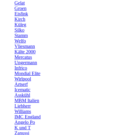
Gelat
Groen
Eisfink
Kirch
Küleg
Silko
Stamm
Welfo
Vliesmann
Kälte 2000
Mercatus
Ungermann
Infrico
Mondial Elite
Wirlpool
Artserf
Icematic
Asskühl
MBM Italien
Liebherr
Williams
IMC England
Angelo Po
K und T
Zanussi