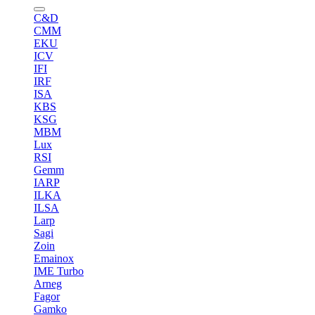
C&D
CMM
EKU
ICV
IFI
IRF
ISA
KBS
KSG
MBM
Lux
RSI
Gemm
IARP
ILKA
ILSA
Larp
Sagi
Zoin
Emainox
IME Turbo
Arneg
Fagor
Gamko