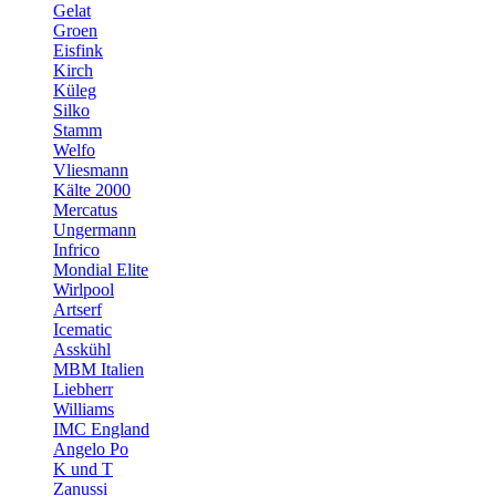
Gelat
Groen
Eisfink
Kirch
Küleg
Silko
Stamm
Welfo
Vliesmann
Kälte 2000
Mercatus
Ungermann
Infrico
Mondial Elite
Wirlpool
Artserf
Icematic
Asskühl
MBM Italien
Liebherr
Williams
IMC England
Angelo Po
K und T
Zanussi