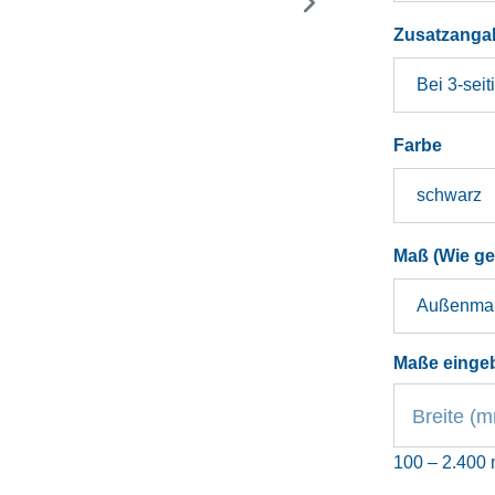
Zusatzanga
auswä
Farbe
Maß (Wie g
Maße einge
Breite (
100 – 2.400