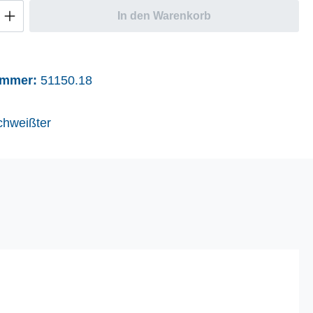
Anzahl: Gib den gewünschten Wert ein oder
In den Warenkorb
ummer:
51150.18
chweißter