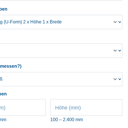
auswählen
ben
hlen
auswählen
emessen?)
ben
mm)
Höhe (mm)
 mm
100 – 2.400 mm