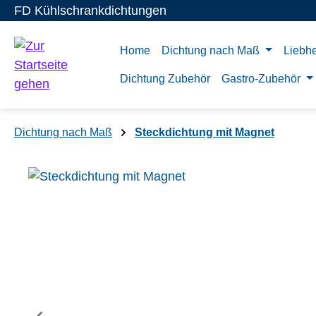
FD Kühlschrankdichtungen
m Hauptinhalt springen
Zur Suche springen
Zur Hauptnavigation springen
Home
Dichtung nach Maß
Liebhe
Dichtung Zubehör
Gastro-Zubehör
Dichtung nach Maß
Steckdichtung mit Magnet
Bildergalerie überspringen