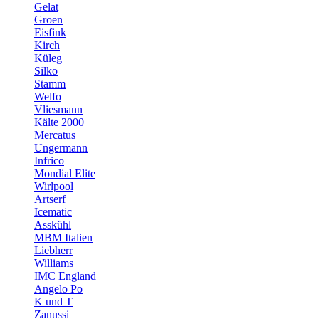
Gelat
Groen
Eisfink
Kirch
Küleg
Silko
Stamm
Welfo
Vliesmann
Kälte 2000
Mercatus
Ungermann
Infrico
Mondial Elite
Wirlpool
Artserf
Icematic
Asskühl
MBM Italien
Liebherr
Williams
IMC England
Angelo Po
K und T
Zanussi