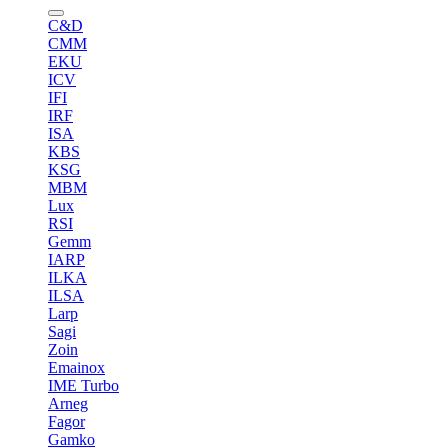
C&D
CMM
EKU
ICV
IFI
IRF
ISA
KBS
KSG
MBM
Lux
RSI
Gemm
IARP
ILKA
ILSA
Larp
Sagi
Zoin
Emainox
IME Turbo
Arneg
Fagor
Gamko