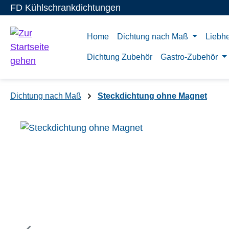
FD Kühlschrankdichtungen
m Hauptinhalt springen
Zur Suche springen
Zur Hauptnavigation springen
Home
Dichtung nach Maß
Liebhe
Dichtung Zubehör
Gastro-Zubehör
Dichtung nach Maß
Steckdichtung ohne Magnet
Bildergalerie überspringen