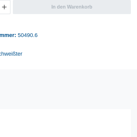
Anzahl: Gib den gewünschten Wert ein oder
In den Warenkorb
ummer:
50490.6
chweißter