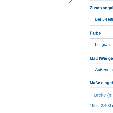
Zusatzanga
auswä
Farbe
Maß (Wie g
Maße einge
Breite (
100 – 2.400