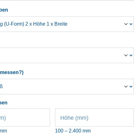
auswählen
ben
hlen
auswählen
emessen?)
ben
mm)
Höhe (mm)
 mm
100 – 2.400 mm