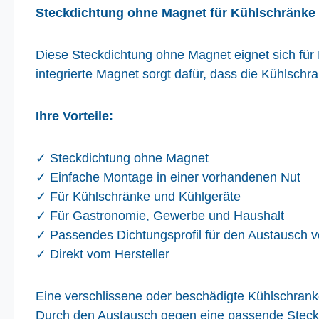
Steckdichtung ohne Magnet für Kühlschränke
Diese Steckdichtung ohne Magnet eignet sich für 
integrierte Magnet sorgt dafür, dass die Kühlschr
Ihre Vorteile:
✓
Steckdichtung ohne Magnet
✓
Einfache Montage in einer vorhandenen Nut
✓
F
ü
r K
ü
hlschr
ä
nke und K
ü
hlger
ä
te
✓
F
ü
r Gastronomie, Gewerbe und Haushalt
✓
Passendes Dichtungsprofil f
ü
r den Austausch 
✓
Direkt vom Hersteller
Eine verschlissene oder beschädigte Kühlschrankdi
Durch den Austausch gegen eine passende Steckdi