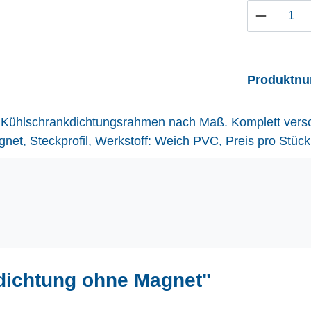
Produkt 
Produktn
alle Kühlschrankdichtungsrahmen nach Maß. Komplett vers
t, Steckprofil, Werkstoff: Weich PVC, Preis pro Stück
dichtung ohne Magnet"