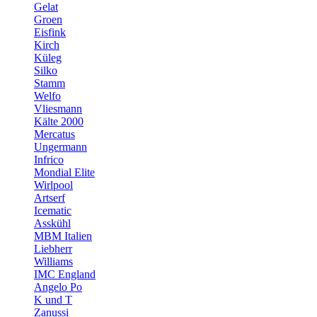
Gelat
Groen
Eisfink
Kirch
Küleg
Silko
Stamm
Welfo
Vliesmann
Kälte 2000
Mercatus
Ungermann
Infrico
Mondial Elite
Wirlpool
Artserf
Icematic
Asskühl
MBM Italien
Liebherr
Williams
IMC England
Angelo Po
K und T
Zanussi