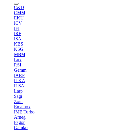
C&D
CMM
EKU
ICV
IFI
IRF
ISA
KBS
KSG
MBM
Lux
RSI
Gemm
IARP
ILKA
ILSA
Larp
Sagi
Zoin
Emainox
IME Turbo
Arneg
Fagor
Gamko