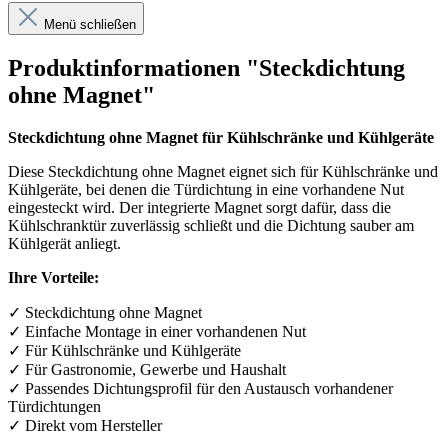
Menü schließen
Produktinformationen "Steckdichtung
ohne Magnet"
Steckdichtung ohne Magnet für Kühlschränke und Kühlgeräte
Diese Steckdichtung ohne Magnet eignet sich für Kühlschränke und
Kühlgeräte, bei denen die Türdichtung in eine vorhandene Nut
eingesteckt wird. Der integrierte Magnet sorgt dafür, dass die
Kühlschranktür zuverlässig schließt und die Dichtung sauber am
Kühlgerät anliegt.
Ihre Vorteile:
✓
Steckdichtung ohne Magnet
✓
Einfache Montage in einer vorhandenen Nut
✓
F
ü
r K
ü
hlschr
ä
nke und K
ü
hlger
ä
te
✓
F
ü
r Gastronomie, Gewerbe und Haushalt
✓
Passendes Dichtungsprofil f
ü
r den Austausch vorhandener
T
ü
rdichtungen
✓
Direkt vom Hersteller