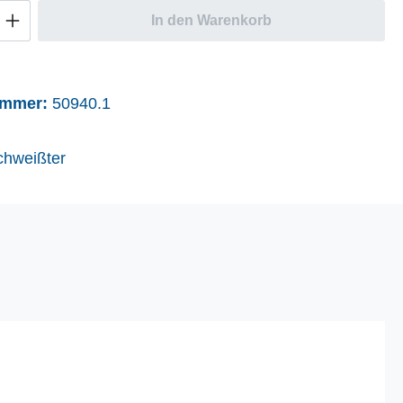
Anzahl: Gib den gewünschten Wert ein oder
In den Warenkorb
ummer:
50940.1
chweißter