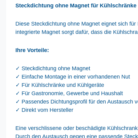
Steckdichtung ohne Magnet für Kühlschränke
Diese Steckdichtung ohne Magnet eignet sich für 
integrierte Magnet sorgt dafür, dass die Kühlschr
Ihre Vorteile:
✓
Steckdichtung ohne Magnet
✓
Einfache Montage in einer vorhandenen Nut
✓
F
ü
r K
ü
hlschr
ä
nke und K
ü
hlger
ä
te
✓
F
ü
r Gastronomie, Gewerbe und Haushalt
✓
Passendes Dichtungsprofil f
ü
r den Austausch 
✓
Direkt vom Hersteller
Eine verschlissene oder beschädigte Kühlschrankdi
Durch den Austausch gegen eine passende Steckdi