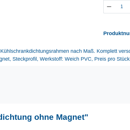
Produkt 
Produktn
alle Kühlschrankdichtungsrahmen nach Maß. Komplett vers
t, Steckprofil, Werkstoff: Weich PVC, Preis pro Stück
dichtung ohne Magnet"