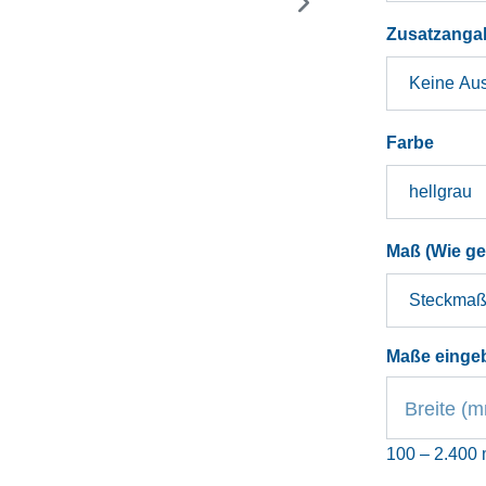
Zusatzanga
auswä
Farbe
Maß (Wie g
Maße einge
Breite (
100 – 2.400