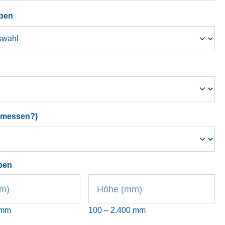
auswählen
ben
hlen
auswählen
emessen?)
ben
mm)
Höhe (mm)
 mm
100 – 2.400 mm