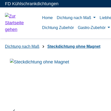
FD Kühlschrankdichtungen
m Hauptinhalt springen
Zur Suche springen
Zur Hauptnavigation springen
Home
Dichtung nach Maß
Liebhe
Dichtung Zubehör
Gastro-Zubehör
Dichtung nach Maß
Steckdichtung ohne Magnet
Bildergalerie überspringen