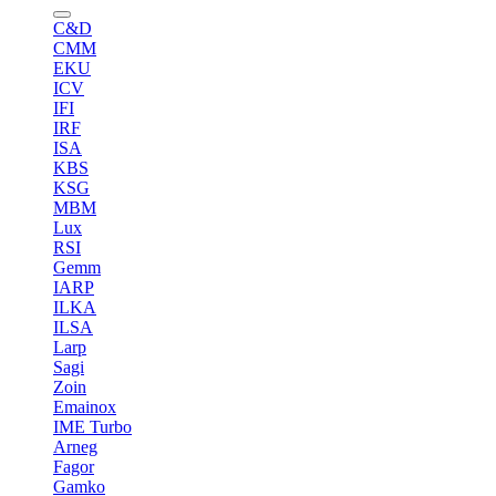
C&D
CMM
EKU
ICV
IFI
IRF
ISA
KBS
KSG
MBM
Lux
RSI
Gemm
IARP
ILKA
ILSA
Larp
Sagi
Zoin
Emainox
IME Turbo
Arneg
Fagor
Gamko