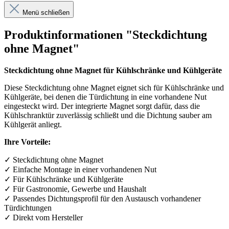
Menü schließen
Produktinformationen "Steckdichtung
ohne Magnet"
Steckdichtung ohne Magnet für Kühlschränke und Kühlgeräte
Diese Steckdichtung ohne Magnet eignet sich für Kühlschränke und
Kühlgeräte, bei denen die Türdichtung in eine vorhandene Nut
eingesteckt wird. Der integrierte Magnet sorgt dafür, dass die
Kühlschranktür zuverlässig schließt und die Dichtung sauber am
Kühlgerät anliegt.
Ihre Vorteile:
✓
Steckdichtung ohne Magnet
✓
Einfache Montage in einer vorhandenen Nut
✓
F
ü
r K
ü
hlschr
ä
nke und K
ü
hlger
ä
te
✓
F
ü
r Gastronomie, Gewerbe und Haushalt
✓
Passendes Dichtungsprofil f
ü
r den Austausch vorhandener
T
ü
rdichtungen
✓
Direkt vom Hersteller