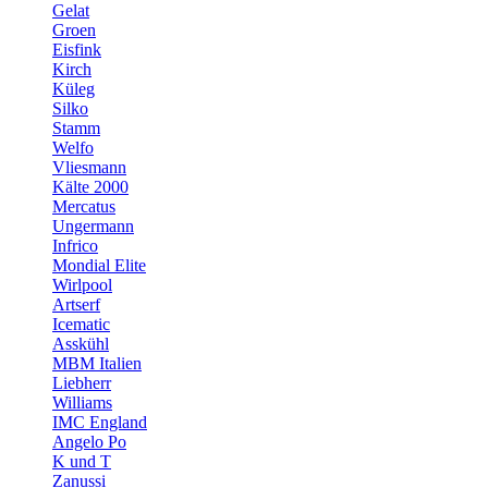
Gelat
Groen
Eisfink
Kirch
Küleg
Silko
Stamm
Welfo
Vliesmann
Kälte 2000
Mercatus
Ungermann
Infrico
Mondial Elite
Wirlpool
Artserf
Icematic
Asskühl
MBM Italien
Liebherr
Williams
IMC England
Angelo Po
K und T
Zanussi