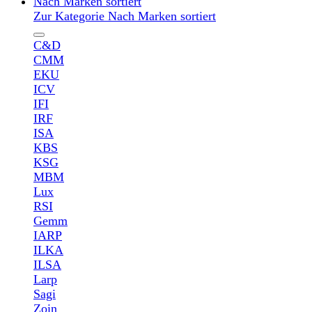
Nach Marken sortiert
Zur Kategorie Nach Marken sortiert
C&D
CMM
EKU
ICV
IFI
IRF
ISA
KBS
KSG
MBM
Lux
RSI
Gemm
IARP
ILKA
ILSA
Larp
Sagi
Zoin