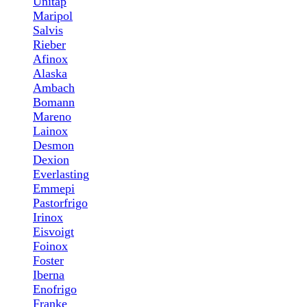
Unitap
Maripol
Salvis
Rieber
Afinox
Alaska
Ambach
Bomann
Mareno
Lainox
Desmon
Dexion
Everlasting
Emmepi
Pastorfrigo
Irinox
Eisvoigt
Foinox
Foster
Iberna
Enofrigo
Franke