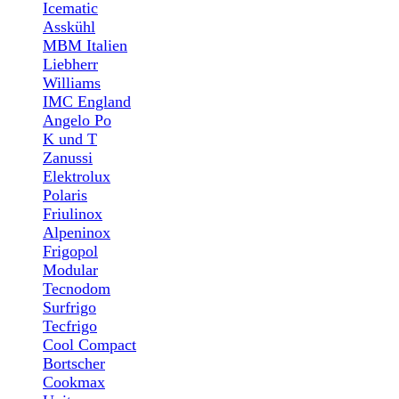
Icematic
Asskühl
MBM Italien
Liebherr
Williams
IMC England
Angelo Po
K und T
Zanussi
Elektrolux
Polaris
Friulinox
Alpeninox
Frigopol
Modular
Tecnodom
Surfrigo
Tecfrigo
Cool Compact
Bortscher
Cookmax