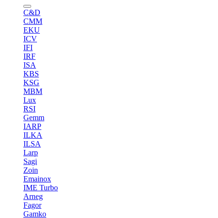
C&D
CMM
EKU
ICV
IFI
IRF
ISA
KBS
KSG
MBM
Lux
RSI
Gemm
IARP
ILKA
ILSA
Larp
Sagi
Zoin
Emainox
IME Turbo
Arneg
Fagor
Gamko