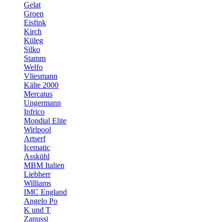
Gelat
Groen
Eisfink
Kirch
Küleg
Silko
Stamm
Welfo
Vliesmann
Kälte 2000
Mercatus
Ungermann
Infrico
Mondial Elite
Wirlpool
Artserf
Icematic
Asskühl
MBM Italien
Liebherr
Williams
IMC England
Angelo Po
K und T
Zanussi