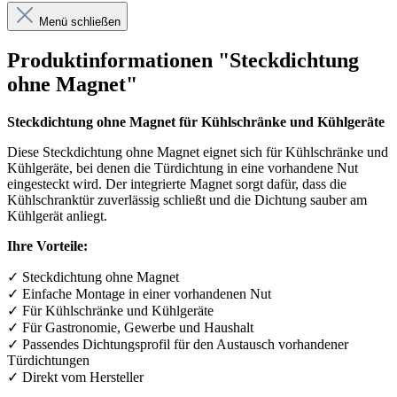
Menü schließen
Produktinformationen "Steckdichtung
ohne Magnet"
Steckdichtung ohne Magnet für Kühlschränke und Kühlgeräte
Diese Steckdichtung ohne Magnet eignet sich für Kühlschränke und
Kühlgeräte, bei denen die Türdichtung in eine vorhandene Nut
eingesteckt wird. Der integrierte Magnet sorgt dafür, dass die
Kühlschranktür zuverlässig schließt und die Dichtung sauber am
Kühlgerät anliegt.
Ihre Vorteile:
✓
Steckdichtung ohne Magnet
✓
Einfache Montage in einer vorhandenen Nut
✓
F
ü
r K
ü
hlschr
ä
nke und K
ü
hlger
ä
te
✓
F
ü
r Gastronomie, Gewerbe und Haushalt
✓
Passendes Dichtungsprofil f
ü
r den Austausch vorhandener
T
ü
rdichtungen
✓
Direkt vom Hersteller